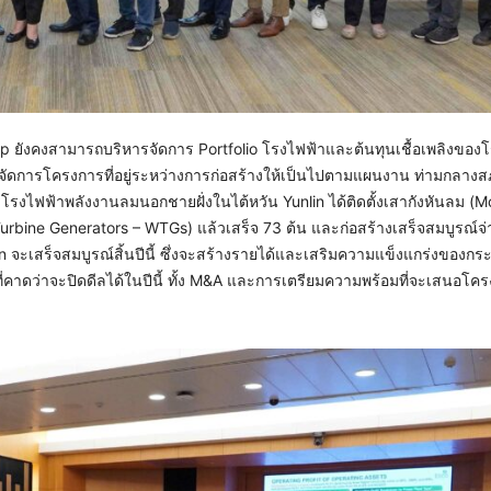
ังคงสามารถบริหารจัดการ Portfolio โรงไฟฟ้าและต้นทุนเชื้อเพลิงของโร
จัดการโครงการที่อยู่ระหว่างการก่อสร้างให้เป็นไปตามแผนงาน ท่ามกลาง
รงไฟฟ้าพลังงานลมนอกชายฝั่งในไต้หวัน Yunlin ได้ติดตั้งเสากังหันลม (M
 Turbine Generators – WTGs) แล้วเสร็จ 73 ต้น และก่อสร้างเสร็จสมบูรณ์จ
n จะเสร็จสมบูรณ์สิ้นปีนี้ ซึ่งจะสร้างรายได้และเสริมความแข็งแกร่งของกร
ที่คาดว่าจะปิดดีลได้ในปีนี้ ทั้ง M&A และการเตรียมความพร้อมที่จะเสนอโค