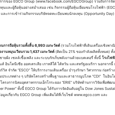
งการของ EGCO Group (www.facebook.com/EGCOGroup) รวมถึงการจัด
ทุนและผู้ถือหุ้นอย่างสม่ำเสมอ เช่น กิจกรรมผู้ถือหุ้นเยี่ยมชมโรงไฟฟ้า (EG
it) และการเข้าร่วมกิจกรรมบริษัทจดทะเบียนพบนักลงทุน (Opportunity Da
นการถือหุ้นรวมทั้งสิ้น
6,993 เมกะวัตต์
(รวมโรงไฟฟ้าที่เดินเครื่องเชิงพาณิ
ังงานหมุนเวียนรวม
1,437 เมกะวัตต์
(คิดเป็น 21% ของกำลังผลิตทั้งหมด) ทั้
ั่ง เซลล์เชื้อเพลิง และระบบกักเก็บพลังงานด้วยแบตเตอรี่ ทั้งนี้
โรงไฟฟ
ส์ อินโดนีเซีย ออสเตรเลีย เกาหลีใต้ ไต้หวัน และสหรัฐอเมริกา นอกจากนี้ ย
เซอร์วิส จำกัด “ESCO” ให้บริการงานเดินเครื่อง บำรุงรักษา วิศวกรรม ก่อสร้าง 
ระเภทต่าง ๆ บริษัทโครงสร้างพื้นฐานและสาธารณูปโภค “CDI” ในอินโด
โครงการนิคมอุตสาหกรรมเอ็กโกระยอง “ERIE” บริษัทด้านการวิจัยเพื่อพัฒ
 Power” ทั้งนี้ EGCO Group ได้รับการจัดอันดับอยู่ใน Dow Jones Sustai
อมูลเกี่ยวกับ EGCO Group เพิ่มเติมได้ที่เว็บไซต์ www.egco.com และ