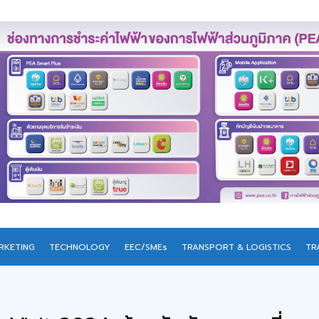
RKETING
TECHNOLOGY
EEC/SMEs
TRANSPORT & LOGISTICS
TR