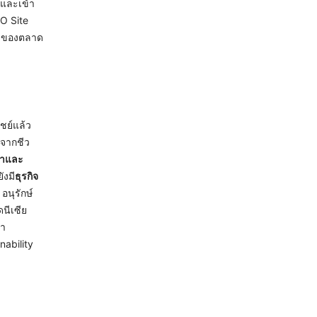
และเข้า
CO Site
y) ของตลาด
ชย์แล้ว
งจากชีว
้าและ
ังมี
ธุรกิจ
อนุรักษ์
นีเซีย
นา
nability