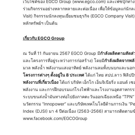
เว็บไซต์ของ EGCO Group (www.egco.com) และเฟซบุ๊กทา
ร่วมกิจกรรมอย่างหลากหลายและต่อเนื่อง เพื่อให้ข้อมูลแก่นักลง
Visit) กิจกรรมนักลงทุนเยี่ยมชมธุรกิจ (EGCO Company Vis
หลักทรัพย์ฯ เป็นต้น
เกี่ยวกับ
EGCO Group
ณ วันที่ 11 กันยายน 2567 EGCO Group มี
กำลังผลิตตามสัดส่ว
และโครงการที่อยู่ระหว่างการก่อสร้าง) โดยมี
กำลังผลิตจากพล
มวล พลังน้ำ พลังงานแสงอาทิตย์ พลังงานลมทั้งบนบกและนอกชายฝ
โครงการต่างๆ ตั้งอยู่ใน
8 ประเทศ
ได้แก่ ไทย สปป.ลาว ฟิลิปปิน
พลังงานที่เกี่ยวเนื่อง
ได้แก่ บริษัท เอ็กโก เอ็นจิเนียริ่ง แอนด์ 
พลังงาน และการฝึกอบรมแก่โรงไฟฟ้าและโรงงานอุตสาหกรรมป
ระบบขนส่งน้ำมันทางท่อไปยังภาคตะวันออกเฉียงเหนือ “TPN” 
นวัตกรรม “Innopower” และบริษัทเทคโนโลยีด้านการเงิน “Peer
Index (DJSI) มา 4 ปีต่อเนื่อง (2563-2566) สามารถติดตามข้
www.facebook.com/EGCOGroup