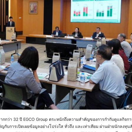
ว่า 32 ปี EGCO Group ตระหนักถึงความสำคัญของการกำกับดูแลกิจการที่
ญกับการเปิดเผยข้อมูลอย่างโปร่งใส ทั่วถึง และเท่าเทียม ผ่านฝ่ายนักลงทุนส