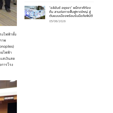
“อลิอันซ์ อยุธยา” ผนึกภาคีท้อง
ถิ่น สานต่อการฟื้นฟูหาดใหญ่ สู่
ต้นแบบเมืองพร้อมรับมือภัยพิบัติ
05/08/2026
งไฟฟ้าทั้ง
สภาพ
onopiles)
่ายไฟฟ้า
ะแสเงินสด
รงการโรง