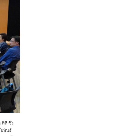
ดี ซึ่ง
ัมพันธ์