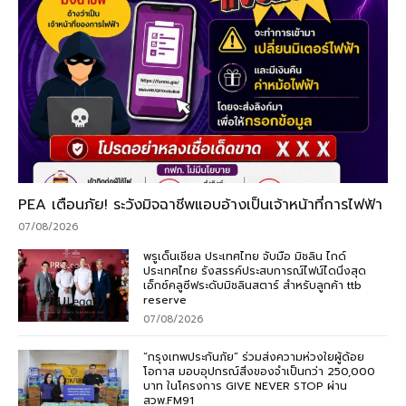
PEA เตือนภัย! ระวังมิจฉาชีพแอบอ้างเป็นเจ้าหน้าที่การไฟฟ้า
07/08/2026
พรูเด็นเชียล ประเทศไทย จับมือ มิชลิน ไกด์
ประเทศไทย รังสรรค์ประสบการณ์ไฟน์ไดนิ่งสุด
เอ็กซ์คลูซีฟระดับมิชลินสตาร์ สำหรับลูกค้า ttb
reserve
07/08/2026
“กรุงเทพประกันภัย” ร่วมส่งความห่วงใยผู้ด้อย
โอกาส มอบอุปกรณ์สิ่งของจำเป็นกว่า 250,000
บาท ในโครงการ GIVE NEVER STOP ผ่าน
สวพ.FM91