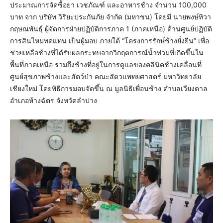
ประมาณการจัดซื้อยา เวชภัณฑ์ และอาหารช้าง จำนวน 100,000
บาท จาก บริษัท วิริยะประกันภัย จำกัด (มหาชน) โดยมี นายพงษ์ทิวา
กฤษณพันธุ์ ผู้จัดการฝ่ายปฏิบัติการภาค 1 (ภาคเหนือ) ด้านศูนย์ปฏิบัติ
การสินไหมทดแทน เป็นผู้มอบ ภายใต้ “โครงการรักษ์ช้างยั่งยืน” เพื่อ
ช่วยเหลือช้างที่ได้รับผลกระทบจากวิกฤตการณ์น้ำท่วมที่เกิดขึ้นใน
พื้นที่ภาคเหนือ รวมถึงช้างที่อยู่ในการดูแลของคลินิคช้างเคลื่อนที่
ศูนย์สุขภาพช้างและสัตว์ป่า คณะสัตวแพทยศาสตร์ มหาวิทยาลัย
เชียงใหม่ โดยพิธีการมอบจัดขึ้น ณ มูลนิธิเพื่อนช้าง ตำบลเวียงตาล
อำเภอห้างฉัตร จังหวัดลำปาง