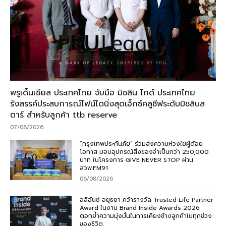
พรูเด็นเชียล ประเทศไทย จับมือ มิชลิน ไกด์ ประเทศไทย
รังสรรค์ประสบการณ์ไฟน์ไดนิ่งสุดเอ็กซ์คลูซีฟระดับมิชลินส
ตาร์ สำหรับลูกค้า ttb reserve
07/08/2026
“กรุงเทพประกันภัย” ร่วมส่งความห่วงใยผู้ด้อย
โอกาส มอบอุปกรณ์สิ่งของจำเป็นกว่า 250,000
บาท ในโครงการ GIVE NEVER STOP ผ่าน
สวพ.FM91
06/08/2026
อลิอันซ์ อยุธยา คว้ารางวัล Trusted Life Partner
Award ในงาน Brand Inside Awards 2026
ตอกย้ำความมุ่งมั่นในการเคียงข้างลูกค้าในทุกช่วง
ของชีวิต