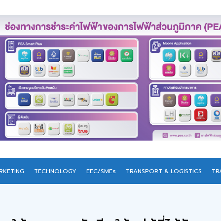
RKETING
TECHNOLOGY
EEC/SMEs
TRANSPORT & LOGISTICS
TR