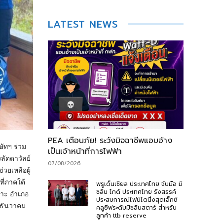
LATEST NEWS
PEA เตือนภัย! ระวังมิจฉาชีพแอบอ้าง
ัทฯ ร่วม
เป็นเจ้าหน้าที่การไฟฟ้า
ลัดดาวัลย์
07/08/2026
วยเหลือผู้
ี่ภาคใต้
พรูเด็นเชียล ประเทศไทย จับมือ มิ
ชลิน ไกด์ ประเทศไทย รังสรรค์
ปาะ อำเภอ
ประสบการณ์ไฟน์ไดนิ่งสุดเอ็กซ์
4 ธันวาคม
คลูซีฟระดับมิชลินสตาร์ สำหรับ
ลูกค้า ttb reserve