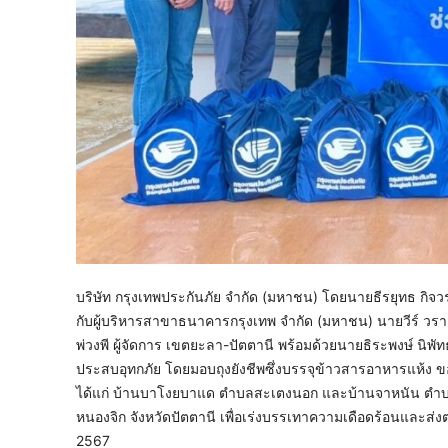
บริษัท กรุงเทพประกันภัย จำกัด (มหาชน) โดยนายธีรยุทธ กิจ
กับผู้บริหารสาขาธนาคารกรุงเทพ จำกัด (มหาชน) นายวีร์ วราชิต
พ่วงพี ผู้จัดการ เขตยะลา-ปัตตานี พร้อมด้วยนายธิระพงษ์ นิพัท
ประสบอุทกภัย โดยมอบถุงยังชีพซึ่งบรรจุข้าวสารอาหารแห้ง ของใ
ได้แก่ บ้านบาโงยบาแด ตำบลสะเตงนอก และบ้านจาหนัน ตำบลพร่
หนองจิก จังหวัดปัตตานี เพื่อเร่งบรรเทาความเดือดร้อนและส่งต่
2567