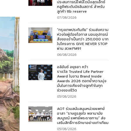
ประสบการณ์ไฟน์ไดนิ่งสุดเอ็กซ์
คลูซีฟระดับมิชลินสตาร์ สำหรับ
ลูกค้า ttb reserve
07/08/2026
“กรุงเทพประกันภัย” ร่วมส่งความ
ห่วงใยผู้ด้อยโอกาส มอบอุปกรณ์
สิ่งของจำเป็นกว่า 250,000 บาท
ในโครงการ GIVE NEVER STOP
ผ่าน สวพ.FM91
06/08/2026
อลิอันซ์ อยุธยา คว้า
รางวัล Trusted Life Partner
Award ในงาน Brand Inside
Awards 2026 ตอกย้ำความมุ่ง
มั่นในการเคียงข้างลูกค้าในทุก
ช่วงของชีวิต
05/08/2026
AOT ร่วมสนับสนุนหน่วยแพทย์
อาสา “ราษฎรสุขใจ พลานามัย
สมบูรณ์ แพทย์พระราชทาน” ส่ง
เสริมสิทธิ์การรักษาอย่างเท่าเทียม
05/08/2026