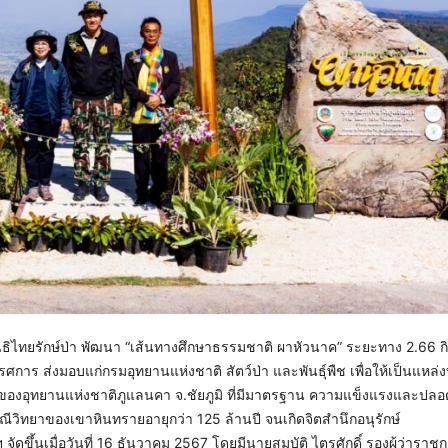
ิธิไทยรักษ์ป่า พัฒนา “เส้นทางศึกษาธรรมชาติ ผาหัวนาค” ระยะทาง 2.66 
ร ส่งมอบแก่กรมอุทยานแห่งชาติ สัตว์ป่า และพันธุ์พืช เพื่อให้เป็นแหล่งท
ของอุทยานแห่งชาติภูแลนคา จ.ชัยภูมิ ที่มีมาตรฐาน ความแข็งแรงและปลอดภั
รณีวิทยาของเขาหินทรายอายุกว่า 125 ล้านปี จนเกิดจิตสำนึกอนุรักษ์
 จัดขึ้นเมื่อวันที่ 16 ธันวาคม 2567 โดยมีนายสมบัติ ไตรศักดิ์ รองผู้ว่าราช