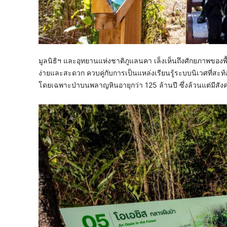
มูลนิธิฯ และอุทยานแห่งชาติภูแลนคา เล็งเห็นถึงศักยภาพของพื้
ง่ายและสะดวก ควบคู่กับการเป็นแหล่งเรียนรู้ระบบนิเวศที่ส
โดยเฉพาะป่าบนพลาญหินอายุกว่า 125 ล้านปี ซึ่งล้วนแต่มีสังค