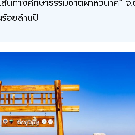
ทางศึกษาธรรมชาติผาหัวนาค” จ.ชัยภู
นร้อยล้านปี