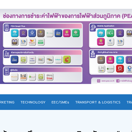
RKETING
TECHNOLOGY
EEC/SMEs
TRANSPORT & LOGISTICS
TR