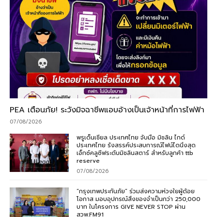
PEA เตือนภัย! ระวังมิจฉาชีพแอบอ้างเป็นเจ้าหน้าที่การไฟฟ้า
07/08/2026
พรูเด็นเชียล ประเทศไทย จับมือ มิชลิน ไกด์
ประเทศไทย รังสรรค์ประสบการณ์ไฟน์ไดนิ่งสุด
เอ็กซ์คลูซีฟระดับมิชลินสตาร์ สำหรับลูกค้า ttb
reserve
07/08/2026
“กรุงเทพประกันภัย” ร่วมส่งความห่วงใยผู้ด้อย
โอกาส มอบอุปกรณ์สิ่งของจำเป็นกว่า 250,000
บาท ในโครงการ GIVE NEVER STOP ผ่าน
สวพ.FM91