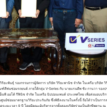
ิยะพันธุ์ รองกรรมการผู้จัดการ บริษัท วิริยะพานิช จำกัด ในเครือ บริษัท วิ
์สีพ่นซ่อมรถยนต์ ภายใต้กลุ่ม V-Series กับ นายแรนดีพ ซิง กานวา รอง
เอ็นพี ออโต้ รีฟินิช จำกัด ในเครือ นิปปอนเพนต์ ประเทศไทย เพื่อส่งมอบบริก
นศูนย์ซ่อมมาตรฐานวิริยะประกันภัย ซึ่งพิธีลงนามในครั้งนี้ ถือได้ว่าเป็นกา
 ตลอดระยะเวลา 9 ปี โดยมีคณะผู้บริหารจากทั้งสองบริษัทร่วมเป็นสักขีพยาน ณ 