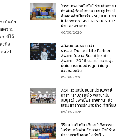
“กรุงเทพประกันภัย” ร่วมส่งความ
ห่วงใยผู้ด้อยโอกาส มอบอุปกรณ์
สิ่งของจำเป็นกว่า 250,000 บาท
ในโครงการ GIVE NEVER STOP
ระกันภัย
ผ่าน สวพ.FM91
ทย์ความ
06/08/2026
 ที่ให้
ะสิ่ง
อลิอันซ์ อยุธยา คว้า
รางวัล Trusted Life Partner
าต่อไป
Award ในงาน Brand Inside
Awards 2026 ตอกย้ำความมุ่ง
มั่นในการเคียงข้างลูกค้าในทุก
ช่วงของชีวิต
05/08/2026
AOT ร่วมสนับสนุนหน่วยแพทย์
อาสา “ราษฎรสุขใจ พลานามัย
สมบูรณ์ แพทย์พระราชทาน” ส่ง
เสริมสิทธิ์การรักษาอย่างเท่าเทียม
05/08/2026
วิริยะประกันภัย เดินหน้ากิจกรรม
“สร้างเครือข่ายจิตอาสา รักษ์ช้าง
ป่าภาคตะวันออก” ครั้งที่ 2