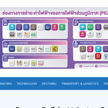
RKETING
TECHNOLOGY
EEC/SMEs
TRANSPORT & LOGISTICS
TR