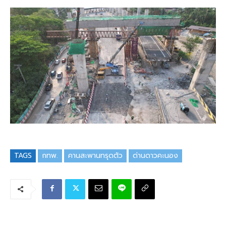
TAGS
กทพ.
คานสะพานทรุดตัว
ด่านดาวคะนอง