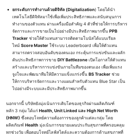
ยกระดับการทำงานด้วยดิจิทัล
(Digitalization
) โดยได้นำ
เทคโนโลยีดิจิทัลมาใช้เพื่อเพิ่มประสิทธิภาพและสนับสนุนการ
ทำงานของตัวแทน ผ่านเครื่องมือสำคัญ 4 ตัวที่ช่วยให้การบริหาร
จัดการและการขายเป็นไปอย่างมีประสิทธิภาพมากขึ้น
PPB
Tracker
ช่วยให้ตัวแทนสามารถติดตามโบนัสได้แบบเรียล
ไทม์
Score Master
ใช้ระบบ Leaderboard เพื่อให้ตัวแทน
สามารถตรวจสอบอันดับของตนเอง กระตุ้นการแข่งขันและผลัก
ดันประสิทธิภาพการขาย
DIY Battlezone
เปิดโอกาสให้ตัวแทน
สร้างและบริหารการแข่งขันภายในทีมของตนเอง เพื่อเพิ่มแรง
จูงใจและพัฒนาทีมให้มีความแข็งแกร่งขึ้น
BS Tracker
ช่วย
ให้การบริหารจัดการและวางแผนสำหรับตัวแทน Blue Star เป็น
ไปอย่างมีระบบและมีประสิทธิภาพมากขึ้น
นอกจากนี้ บริษัทยังมุ่งเน้นการเติบโตของธุรกิจผ่านผลิตภัณฑ์
หลัก 3 กลุ่ม ได้แก่
Health, Unit Linked และ High Net Worth
(HNW)
ซึ่งตอบโจทย์ความต้องการของลูกค้าแต่ละกลุ่ม โดย
ผลิตภัณฑ์
Health
มุ่งเน้นการขยายแผนประกันสุขภาพที่ครอบคลุม
ทุกช่วงวัย เพื่อตอบโจทย์ไลฟ์สไตล์และความต้องการด้านสุขภาพที่