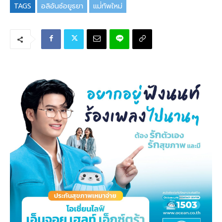
TAGS
อลิอันซ์อยูธยา
แม่่ทัพใหม่