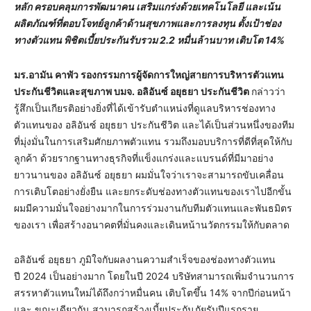
หลัก ครอบคลุมการพัฒนาคน เสริมแกร่งด้วยเทคโนโลยี และเน้น
ผลิตภัณฑ์ที่ตอบโจทย์ลูกค้าด้านสุขภาพและการลงทุน ตั้งเป้าช่อง
ทางตัวแทน พิชิตเบี้ยประกันรับรวม 2.2 หมื่นล้านบาท เติบโต 14%
มร.อามัน คาพัว รองกรรมการผู้จัดการใหญ่สายการบริหารตัวแทน
ประกันชีวิตและสุขภาพ บมจ. อลิอันซ์ อยุธยา ประกันชีวิต
กล่าวว่า
รู้สึกเป็นเกียรติอย่างยิ่งที่ได้เข้ารับตำแหน่งที่ดูแลบริหารช่องทาง
ตัวแทนของ อลิอันซ์ อยุธยา ประกันชีวิต และได้เป็นส่วนหนึ่งของทีม
ที่มุ่งมั่นในการเสริมศักยภาพตัวแทน รวมถึงมอบบริการที่ดีที่สุดให้กับ
ลูกค้า ด้วยรากฐานทางธุรกิจที่แข็งแกร่งและแบรนด์ที่มีมาอย่าง
ยาวนานของ อลิอันซ์ อยุธยา ผมมั่นใจว่าเราจะสามารถขับเคลื่อน
การเติบโตอย่างยั่งยืน และยกระดับช่องทางตัวแทนของเราไปอีกขั้น
ผมมีความมั่นใจอย่างมากในการร่วมงานกับทีมตัวแทนและพันธมิตร
ของเรา เพื่อสร้างอนาคตที่มั่นคงและเดินหน้านวัตกรรมให้กับตลาด
อลิอันซ์ อยุธยา ภูมิใจกับผลงานความสำเร็จของช่องทางตัวแทน
ปี 2024 เป็นอย่างมาก โดยในปี 2024 บริษัทสามารถเพิ่มจำนวนการ
สรรหาตัวแทนใหม่ได้ถึงกว่าหมื่นคน เติบโตขึ้น 14% จากปีก่อนหน้า
และ ขณะเดียวกัน สามารถสร้างเบี้ยประกันภัยรับปีแรกราย