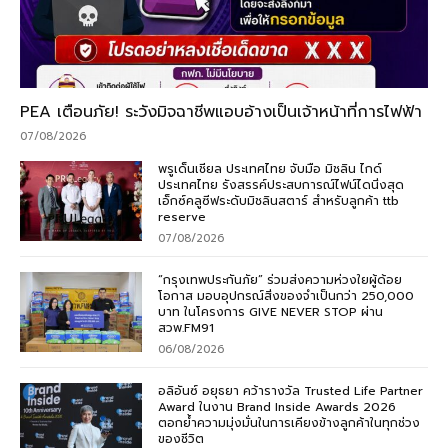
PEA เตือนภัย! ระวังมิจฉาชีพแอบอ้างเป็นเจ้าหน้าที่การไฟฟ้า
07/08/2026
พรูเด็นเชียล ประเทศไทย จับมือ มิชลิน ไกด์
ประเทศไทย รังสรรค์ประสบการณ์ไฟน์ไดนิ่งสุด
เอ็กซ์คลูซีฟระดับมิชลินสตาร์ สำหรับลูกค้า ttb
reserve
07/08/2026
“กรุงเทพประกันภัย” ร่วมส่งความห่วงใยผู้ด้อย
โอกาส มอบอุปกรณ์สิ่งของจำเป็นกว่า 250,000
บาท ในโครงการ GIVE NEVER STOP ผ่าน
สวพ.FM91
06/08/2026
อลิอันซ์ อยุธยา คว้ารางวัล Trusted Life Partner
Award ในงาน Brand Inside Awards 2026
ตอกย้ำความมุ่งมั่นในการเคียงข้างลูกค้าในทุกช่วง
ของชีวิต