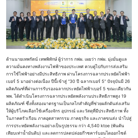
ด้านนายเทพรัตน์ เทพพิทักษ์ ผู้ว่าการ กฟผ. เผยว่า กฟผ. มุ่งมั่นดูแล
ความมั่นคงทางพลังงานไฟฟ้าของประเทศ ควบคู่ไปกับการส่งเสริม
การใช้ไฟฟ้าอย่างมีประสิทธิภาพ ผ่านโครงการฉลากประหยัดไฟฟ้า
เบอร์ 5 มาอย่างต่อเนื่อง ปีนี้เข้าสู่ “30 ปี ฉลากเบอร์ 5” ปัจจุบันมี 26
ผลิตภัณฑ์ที่ผ่านการรับรองฉลากประหยัดไฟฟ้าเบอร์ 5 ขณะเดียวกัน
พพ. ได้ดำเนินโครงการฉลากประหยัดพลังงานประสิทธิภาพสูง 19
ผลิตภัณฑ์ ซึ่งทั้งสองมาตรฐานเป็นกลไกสำคัญที่ช่วยผลักดันส่งเสริม
ให้ผู้บริโภคเลือกใช้เครื่องจักร อุปกรณ์ และวัสดุที่มีประสิทธิภาพ ทั้ง
ในภาคครัวเรือน ภาคอุตสาหกรรม ภาคธุรกิจ และภาคขนส่ง นำไปสู่
การประหยัดพลังงานอย่างเป็นรูปธรรม กว่า 4,540 ktoe (พันตัน
เทียบเท่าน้ำมันดิบ) และลดการปลดปล่อยก๊าซคาร์บอนไดออกไซด์