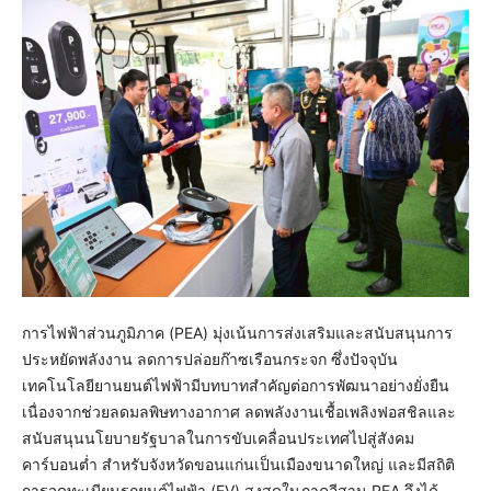
การไฟฟ้าส่วนภูมิภาค (PEA) มุ่งเน้นการส่งเสริมและสนับสนุนการ
ประหยัดพลังงาน ลดการปล่อยก๊าซเรือนกระจก ซึ่งปัจจุบัน
เทคโนโลยียานยนต์ไฟฟ้ามีบทบาทสำคัญต่อการพัฒนาอย่างยั่งยืน
เนื่องจากช่วยลดมลพิษทางอากาศ ลดพลังงานเชื้อเพลิงฟอสชิลและ
สนับสนุนนโยบายรัฐบาลในการขับเคลื่อนประเทศไปสู่สังคม
คาร์บอนต่ำ สำหรับจังหวัดขอนแก่นเป็นเมืองขนาดใหญ่ และมีสถิติ
การจดทะเบียนรถยนต์ไฟฟ้า (EV) สูงสุดในภาคอีสาน PEA จึงได้