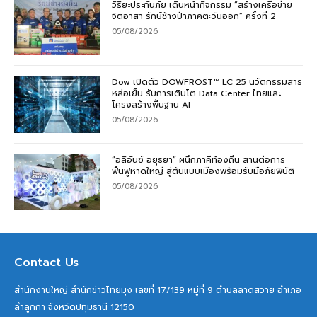
วิริยะประกันภัย เดินหน้ากิจกรรม “สร้างเครือข่าย
จิตอาสา รักษ์ช้างป่าภาคตะวันออก” ครั้งที่ 2
05/08/2026
Dow เปิดตัว DOWFROST™ LC 25 นวัตกรรมสาร
หล่อเย็น รับการเติบโต Data Center ไทยและ
โครงสร้างพื้นฐาน AI
05/08/2026
“อลิอันซ์ อยุธยา” ผนึกภาคีท้องถิ่น สานต่อการ
ฟื้นฟูหาดใหญ่ สู่ต้นแบบเมืองพร้อมรับมือภัยพิบัติ
05/08/2026
Contact Us
สำนักงานใหญ่ สำนักข่าวไทยมุง เลขที่ 17/139 หมู่ที่ 9 ตำบลลาดสวาย อำเภอ
ลำลูกกา จังหวัดปทุมธานี 12150