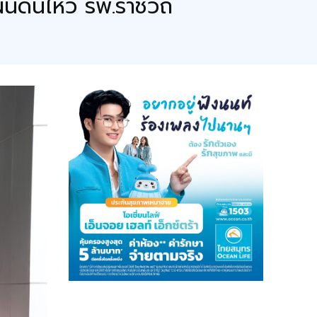
่นดินไหว รพ.ราชวิถี