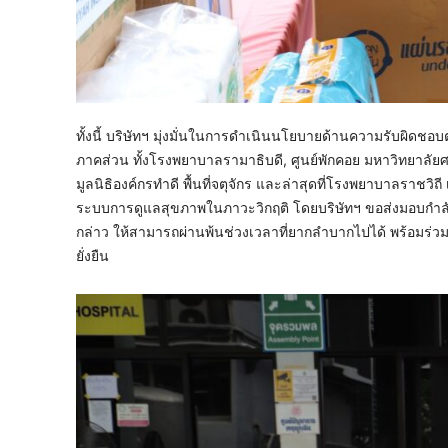
ทั้งนี้ บริษัทฯ มุ่งมั่นในการดำเนินนโยบายด้านความรับผิด
ภาคส่วน ทั้งโรงพยาบาลรามาธิบดี, ศูนย์พักคอย มหาวิทย
มูลนิธิองค์กรทำดี พื้นที่จตุจักร และล่าสุดที่โรงพยาบาลราชวิ
ระบบการดูแลสุขภาพในภาวะวิกฤติ โดยบริษัทฯ ขอส่งมอบกำลังใ
กล่าว ให้สามารถผ่านพ้นช่วงเวลาที่ยากลำบากไปได้ พร้อมร่วมเ
ยั่งยืน