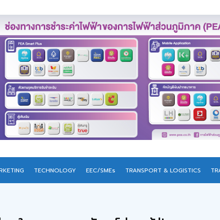
RKETING
TECHNOLOGY
EEC/SMEs
TRANSPORT & LOGISTICS
TR