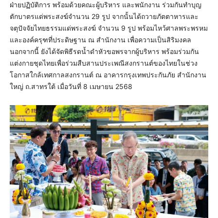
ฝ่ายปฏิบัติการ พร้อมด้วยคณะผู้บริหาร และพนักงาน ร่วมกันทำบุญ
ตักบาตรแด่พระสงฆ์จำนวน 29 รูป จากนั้นได้ถวายภัตตาหารและ
จตุปัจจัยไทยธรรมแด่พระสงฆ์ จำนวน 9 รูป พร้อมไหว้ศาลพระพรหม
และองค์ครุฑที่ประดิษฐาน ณ สำนักงาน เพื่อความเป็นสิริมงคล
นอกจากนี้ ยังได้จัดพิธีรดน้ำดำหัวขอพรจากผู้บริหาร พร้อมร่วมกัน
แต่งกายชุดไทยเพื่อร่วมสืบสานประเพณีสงกรานต์ของไทยในช่วง
โอกาสใกล้เทศกาลสงกรานต์ ณ อาคารกรุงเทพประกันภัย สำนักงาน
ใหญ่ ถ.สาทรใต้ เมื่อวันที่ 8 เมษายน 2568