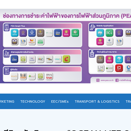
RKETING
TECHNOLOGY
EEC/SMEs
TRANSPORT & LOGISTICS
TR