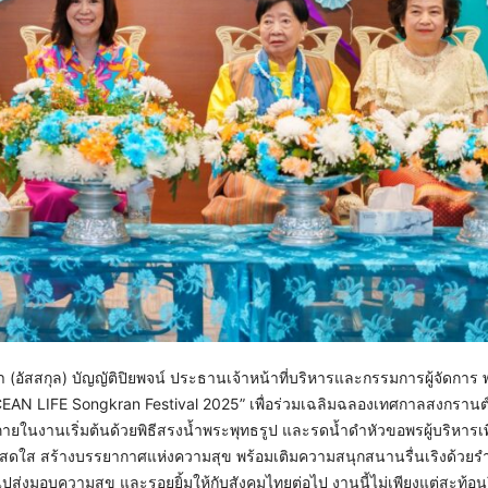
(อัสสกุล) บัญญัติปิยพจน์ ประธานเจ้าหน้าที่บริหารและกรรมการผู้จัดการ พร
CEAN LIFE Songkran Festival 2025” เพื่อร่วมเฉลิมฉลองเทศกาลสงกรานต์
นงานเริ่มต้นด้วยพิธีสรงน้ำพระพุทธรูป และรดน้ำดำหัวขอพรผู้บริหารเพ
สันสดใส สร้างบรรยากาศแห่งความสุข พร้อมเติมความสนุกสนานรื่นเริงด้วยร
งมอบความสุข และรอยยิ้มให้กับสังคมไทยต่อไป งานนี้ไม่เพียงแต่สะท้อนถ