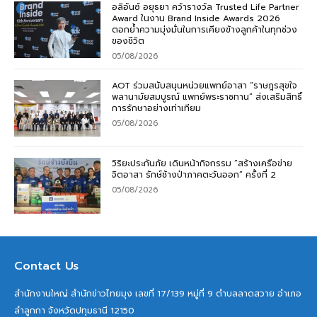
อลิอันซ์ อยุธยา คว้ารางวัล Trusted Life Partner
Award ในงาน Brand Inside Awards 2026
ตอกย้ำความมุ่งมั่นในการเคียงข้างลูกค้าในทุกช่วง
ของชีวิต
05/08/2026
AOT ร่วมสนับสนุนหน่วยแพทย์อาสา “ราษฎรสุขใจ
พลานามัยสมบูรณ์ แพทย์พระราชทาน” ส่งเสริมสิทธิ์
การรักษาอย่างเท่าเทียม
05/08/2026
วิริยะประกันภัย เดินหน้ากิจกรรม “สร้างเครือข่าย
จิตอาสา รักษ์ช้างป่าภาคตะวันออก” ครั้งที่ 2
05/08/2026
Contact Us
สำนักงานใหญ่ สำนักข่าวไทยมุง เลขที่ 17/139 หมู่ที่ 9 ตำบลลาดสวาย อำเภอ
ลำลูกกา จังหวัดปทุมธานี 12150