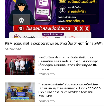
PEA เตือนภัย! ระวังมิจฉาชีพแอบอ้างเป็นเจ้าหน้าที่การไฟฟ้า
07/08/2026
พรูเด็นเชียล ประเทศไทย จับมือ มิชลิน ไกด์
ประเทศไทย รังสรรค์ประสบการณ์ไฟน์ไดนิ่งสุด
เอ็กซ์คลูซีฟระดับมิชลินสตาร์ สำหรับลูกค้า ttb
reserve
07/08/2026
“กรุงเทพประกันภัย” ร่วมส่งความห่วงใยผู้ด้อย
โอกาส มอบอุปกรณ์สิ่งของจำเป็นกว่า 250,000
บาท ในโครงการ GIVE NEVER STOP ผ่าน
สวพ.FM91
06/08/2026