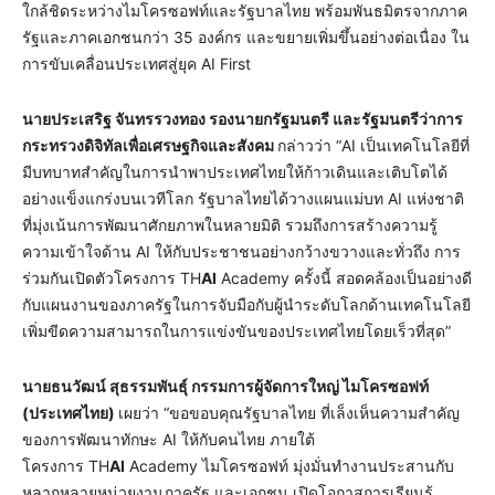
ใกล้ชิดระหว่างไมโครซอฟท์และรัฐบาลไทย พร้อมพันธมิตรจากภาค
รัฐและภาคเอกชนกว่า 35 องค์กร และขยายเพิ่มขึ้นอย่างต่อเนื่อง ใน
การขับเคลื่อนประเทศสู่ยุค AI First
นายประเสริฐ จันทรรวงทอง รองนายกรัฐมนตรี และรัฐมนตรีว่าการ
กระทรวงดิจิทัลเพื่อเศรษฐกิจและสังคม
กล่าวว่า “AI เป็นเทคโนโลยีที่
มีบทบาทสำคัญในการนำพาประเทศไทยให้ก้าวเดินและเติบโตได้
อย่างแข็งแกร่งบนเวทีโลก รัฐบาลไทยได้วางแผนแม่บท AI แห่งชาติ
ที่มุ่งเน้นการพัฒนาศักยภาพในหลายมิติ รวมถึงการสร้างความรู้
ความเข้าใจด้าน AI ให้กับประชาชนอย่างกว้างขวางและทั่วถึง การ
ร่วมกันเปิดตัวโครงการ TH
AI
Academy ครั้งนี้ สอดคล้องเป็นอย่างดี
กับแผนงานของภาครัฐในการจับมือกับผู้นำระดับโลกด้านเทคโนโลยี
เพิ่มขีดความสามารถในการแข่งขันของประเทศไทยโดยเร็วที่สุด”
นายธนวัฒน์ สุธรรมพันธุ์ กรรมการผู้จัดการใหญ่ ไมโครซอฟท์
(ประเทศไทย)
เผยว่า “ขอขอบคุณรัฐบาลไทย ที่เล็งเห็นความสำคัญ
ของการพัฒนาทักษะ AI ให้กับคนไทย ภายใต้
โครงการ TH
AI
Academy ไมโครซอฟท์ มุ่งมั่นทำงานประสานกับ
หลากหลายหน่วยงานภาครัฐ และเอกชน เปิดโอกาสการเรียนรู้