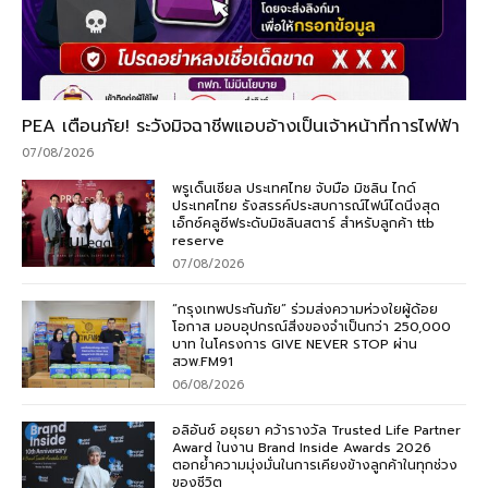
PEA เตือนภัย! ระวังมิจฉาชีพแอบอ้างเป็นเจ้าหน้าที่การไฟฟ้า
07/08/2026
พรูเด็นเชียล ประเทศไทย จับมือ มิชลิน ไกด์
ประเทศไทย รังสรรค์ประสบการณ์ไฟน์ไดนิ่งสุด
เอ็กซ์คลูซีฟระดับมิชลินสตาร์ สำหรับลูกค้า ttb
reserve
07/08/2026
“กรุงเทพประกันภัย” ร่วมส่งความห่วงใยผู้ด้อย
โอกาส มอบอุปกรณ์สิ่งของจำเป็นกว่า 250,000
บาท ในโครงการ GIVE NEVER STOP ผ่าน
สวพ.FM91
06/08/2026
อลิอันซ์ อยุธยา คว้ารางวัล Trusted Life Partner
Award ในงาน Brand Inside Awards 2026
ตอกย้ำความมุ่งมั่นในการเคียงข้างลูกค้าในทุกช่วง
ของชีวิต