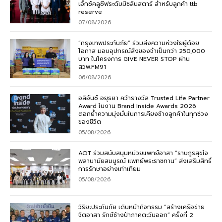
เอ็กซ์คลูซีฟระดับมิชลินสตาร์ สำหรับลูกค้า ttb
reserve
07/08/2026
“กรุงเทพประกันภัย” ร่วมส่งความห่วงใยผู้ด้อย
โอกาส มอบอุปกรณ์สิ่งของจำเป็นกว่า 250,000
บาท ในโครงการ GIVE NEVER STOP ผ่าน
สวพ.FM91
06/08/2026
อลิอันซ์ อยุธยา คว้ารางวัล Trusted Life Partner
Award ในงาน Brand Inside Awards 2026
ตอกย้ำความมุ่งมั่นในการเคียงข้างลูกค้าในทุกช่วง
ของชีวิต
05/08/2026
AOT ร่วมสนับสนุนหน่วยแพทย์อาสา “ราษฎรสุขใจ
พลานามัยสมบูรณ์ แพทย์พระราชทาน” ส่งเสริมสิทธิ์
การรักษาอย่างเท่าเทียม
05/08/2026
วิริยะประกันภัย เดินหน้ากิจกรรม “สร้างเครือข่าย
จิตอาสา รักษ์ช้างป่าภาคตะวันออก” ครั้งที่ 2