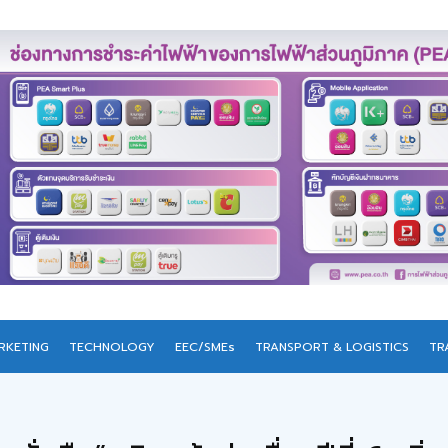
RKETING
TECHNOLOGY
EEC/SMEs
TRANSPORT & LOGISTICS
TR