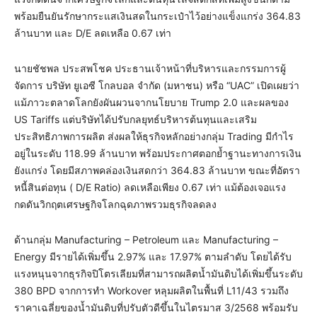
พร้อมยืนยันรักษากระแสเงินสดในกระเป๋าไว้อย่างแข็งแกร่ง 364.83
ล้านบาท และ D/E ลดเหลือ 0.67 เท่า
นายชัชพล ประสพโชค ประธานเจ้าหน้าที่บริหารและกรรมการผู้
จัดการ บริษัท ยูเอซี โกลบอล จำกัด (มหาชน) หรือ “UAC” เปิดเผยว่า
แม้ภาวะตลาดโลกยังผันผวนจากนโยบาย Trump 2.0 และผลของ
US Tariffs แต่บริษัทได้ปรับกลยุทธ์บริหารต้นทุนและเสริม
ประสิทธิภาพการผลิต ส่งผลให้ธุรกิจหลักอย่างกลุ่ม Trading มีกำไร
อยู่ในระดับ 118.99 ล้านบาท พร้อมประกาศตอกย้ำฐานะทางการเงิน
ยังแกร่ง โดยมีสภาพคล่องเงินสดกว่า 364.83 ล้านบาท ขณะที่อัตรา
หนี้สินต่อทุน ( D/E Ratio) ลดเหลือเพียง 0.67 เท่า แม้ต้องเจอแรง
กดดันวิกฤตเศรษฐกิจโลกฉุดภาพรวมธุรกิจลดลง
ด้านกลุ่ม Manufacturing – Petroleum และ Manufacturing –
Energy มีรายได้เพิ่มขึ้น 2.97% และ 17.97% ตามลำดับ โดยได้รับ
แรงหนุนจากธุรกิจปิโตรเลียมที่สามารถผลิตน้ำมันดิบได้เพิ่มขึ้นระดับ
380 BPD จากการทำ Workover หลุมผลิตในพื้นที่ L11/43 รวมถึง
ราคาเฉลี่ยของน้ำมันดิบที่ปรับตัวดีขึ้นในไตรมาส 3/2568 พร้อมรับ