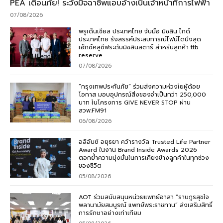
PEA เตือนภัย! ระวังมิจฉาชีพแอบอ้างเป็นเจ้าหน้าที่การไฟฟ้า
07/08/2026
พรูเด็นเชียล ประเทศไทย จับมือ มิชลิน ไกด์
ประเทศไทย รังสรรค์ประสบการณ์ไฟน์ไดนิ่งสุด
เอ็กซ์คลูซีฟระดับมิชลินสตาร์ สำหรับลูกค้า ttb
reserve
07/08/2026
“กรุงเทพประกันภัย” ร่วมส่งความห่วงใยผู้ด้อย
โอกาส มอบอุปกรณ์สิ่งของจำเป็นกว่า 250,000
บาท ในโครงการ GIVE NEVER STOP ผ่าน
สวพ.FM91
06/08/2026
อลิอันซ์ อยุธยา คว้ารางวัล Trusted Life Partner
Award ในงาน Brand Inside Awards 2026
ตอกย้ำความมุ่งมั่นในการเคียงข้างลูกค้าในทุกช่วง
ของชีวิต
05/08/2026
AOT ร่วมสนับสนุนหน่วยแพทย์อาสา “ราษฎรสุขใจ
พลานามัยสมบูรณ์ แพทย์พระราชทาน” ส่งเสริมสิทธิ์
การรักษาอย่างเท่าเทียม