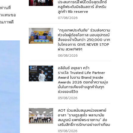
ประสบการณ์ไฟน์ไดนิ่งสุดเอ็กซ์
คลูซีฟระดับมิชลินสตาร์ สำหรับ
่านที่
ลูกค้า ttb reserve
ตัวแทนขอ
07/08/2026
ุณภาพดี
“กรุงเทพประกันภัย” ร่วมส่งความ
ห่วงใยผู้ด้อยโอกาส มอบอุปกรณ์
สิ่งของจำเป็นกว่า 250,000 บาท
ในโครงการ GIVE NEVER STOP
ผ่าน สวพ.FM91
06/08/2026
อลิอันซ์ อยุธยา คว้า
รางวัล Trusted Life Partner
Award ในงาน Brand Inside
Awards 2026 ตอกย้ำความมุ่ง
มั่นในการเคียงข้างลูกค้าในทุก
ช่วงของชีวิต
05/08/2026
AOT ร่วมสนับสนุนหน่วยแพทย์
อาสา “ราษฎรสุขใจ พลานามัย
สมบูรณ์ แพทย์พระราชทาน” ส่ง
เสริมสิทธิ์การรักษาอย่างเท่าเทียม
05/08/2026