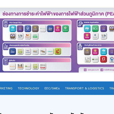
RKETING
TECHNOLOGY
EEC/SMEs
TRANSPORT & LOGISTICS
TR