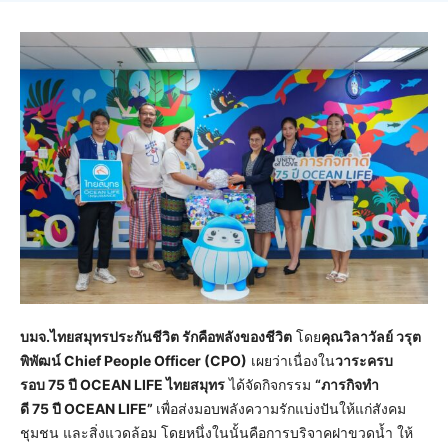
บมจ.ไทยสมุทรประกันชีวิต รักคือพลังของชีวิต
โดย
คุณวิลาวัลย์ วรุต
พิพัฒน์ Chief People Officer (CPO)
เผยว่าเนื่องใน
วาระครบ
รอบ 75 ปี OCEAN LIFE ไทยสมุทร
ได้จัดกิจกรรม
“ภารกิจทำ
ดี 75 ปี OCEAN LIFE”
เพื่อส่งมอบพลังความรักแบ่งปันให้แก่สังคม
ชุมชน และสิ่งแวดล้อม โดยหนึ่งในนั้นคือการบริจาคฝาขวดน้ำ ให้