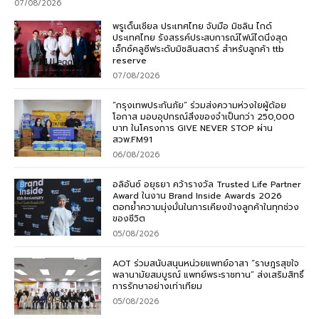
07/08/2026
พรูเด็นเชียล ประเทศไทย จับมือ มิชลิน ไกด์
ประเทศไทย รังสรรค์ประสบการณ์ไฟน์ไดนิ่งสุด
เอ็กซ์คลูซีฟระดับมิชลินสตาร์ สำหรับลูกค้า ttb
reserve
07/08/2026
“กรุงเทพประกันภัย” ร่วมส่งความห่วงใยผู้ด้อย
โอกาส มอบอุปกรณ์สิ่งของจำเป็นกว่า 250,000
บาท ในโครงการ GIVE NEVER STOP ผ่าน
สวพ.FM91
06/08/2026
อลิอันซ์ อยุธยา คว้ารางวัล Trusted Life Partner
Award ในงาน Brand Inside Awards 2026
ตอกย้ำความมุ่งมั่นในการเคียงข้างลูกค้าในทุกช่วง
ของชีวิต
05/08/2026
AOT ร่วมสนับสนุนหน่วยแพทย์อาสา “ราษฎรสุขใจ
พลานามัยสมบูรณ์ แพทย์พระราชทาน” ส่งเสริมสิทธิ์
การรักษาอย่างเท่าเทียม
05/08/2026