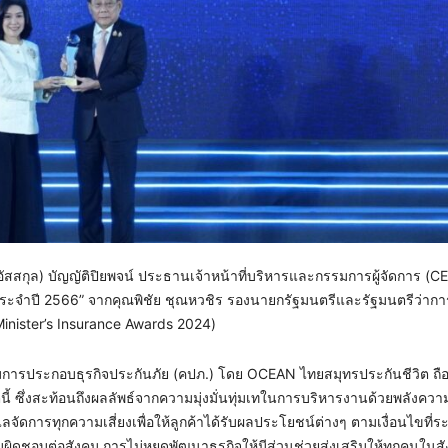
ัสสกุล) บัญญัติปิยพจน์ ประธานเจ้าหน้าที่บริหารและกรรมการผู้จัดการ (CE
ี่ 3 ประจำปี 2566” จากคุณพิชัย ชุณหวชิร รองนายกรัฐมนตรีและรัฐมนตรีว่า
inister’s Insurance Awards 2024)
รประกอบธุรกิจประกันภัย (คปภ.) โดย OCEAN ไทยสมุทรประกันชีวิต ถือเ
นี้ ซึ่งสะท้อนถึงผลลัพธ์จากความมุ่งมั่นทุ่มเทในการบริหารงานด้วยพลังความ
จัดการทุกความเสี่ยงเพื่อให้ลูกค้าได้รับผลประโยชน์ต่างๆ ตามเงื่อนไขที่ระ
ดชอบต่อสังคม การไม่หยุดพัฒนาธุรกิจให้มีส่วนช่วยส่งเสริมให้ทุกคนในส