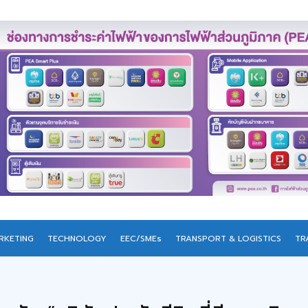
RKETING
TECHNOLOGY
EEC/SMEs
TRANSPORT & LOGISTICS
TR