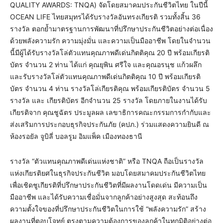
QUALITY AWARDS: TNQA) จัดโดยสมาคมประกันชีวิตไทย ในปีนี้
OCEAN LIFE ไทยสมุทรได้รับรางวัลอันทรงเกียรติ รวมทั้งสิ้น 36
รางวัล ตอกย้ำมาตรฐานการพัฒนาที่ปรึกษาประกันชีวิตอย่างต่อเนื่อง
ด้วยพลังความรัก ความมุ่งมั่น และความเป็นมืออาชีพ โดยในจำนวน
นี้มีผู้ได้รับรางวัลโล่ตัวแทนคุณภาพดีเด่นกิตติคุณ 20 ปี พร้อมเกียรติ
บัตร จำนวน 2 ท่าน ได้แก่ คุณยุพิน ศรีใจ และคุณอรนุช แก้วผลึก
และรับรางวัลโล่ตัวแทนคุณภาพดีเด่นกิตติคุณ 10 ปี พร้อมเกียรติ
บัตร จำนวน 4 ท่าน รางวัลโล่เกียรติคุณ พร้อมเกียรติบัตร จำนวน 5
รางวัล และ เกียรติบัตร อีกจำนวน 25 รางวัล โดยภายในงานได้รับ
เกียรติจาก คุณชูฉัตร ประมูลผล เลขาธิการคณะกรรมการกำกับและ
ส่งเสริมการประกอบธุรกิจประกันภัย (คปภ.) ร่วมแสดงความยินดี ณ
ห้องรอยัล จูบิลี่ บอลรูม อิมแพ็ค เมืองทองธานี
รางวัล “ตัวแทนคุณภาพดีเด่นแห่งชาติ” หรือ TNQA ถือเป็นรางวัล
แห่งเกียรติยศในธุรกิจประกันชีวิต มอบโดยสมาคมประกันชีวิตไทย
เพื่อเชิดชูเกียรติที่ปรึกษาประกันชีวิตที่มีผลงานโดดเด่น มีความเป็น
มืออาชีพ และได้รับความเชื่อมั่นจากลูกค้าอย่างสูงสุด สะท้อนถึง
ความตั้งใจของที่ปรึกษาประกันชีวิตในการใช้ “พลังความรัก” สร้าง
ผลงานที่ตอบโจทย์ ตรงตามความต้องการของลูกค้าในทุกมิติอย่างต่อ